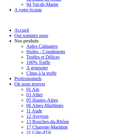
94 Val-de-Marne
A votre écoute
Accueil
Qui sommes nous
Nos produits
Aides Culinaires
Huiles - Condiments
Truffes et Délices
100% Truffe
A grignoter
Chips à la truffe
Professionnels
Où nous trouver
01 Ain
03 Allier
05 Hautes-Alpes
06 Alpes-Maritimes
11 Aude
12 Aveyron
13 Bouches-du-Rhône
17 Charente-Maritime
21 Côte-d'Or