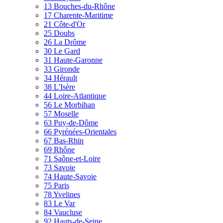
13 Bouches-du-Rhône
17 Charente-Maritime
21 Côte-d'Or
25 Doubs
26 La Drôme
30 Le Gard
31 Haute-Garonne
33 Gironde
34 Hérault
38 L'Isère
44 Loire-Atlantique
56 Le Morbihan
57 Moselle
63 Puy-de-Dôme
66 Pyrénées-Orientales
67 Bas-Rhin
69 Rhône
71 Saône-et-Loire
73 Savoie
74 Haute-Savoie
75 Paris
78 Yvelines
83 Le Var
84 Vaucluse
92 Hauts-de-Seine