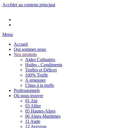
Accéder au contenu principal
Menu
Accueil
Qui sommes nous
Nos produits
Aides Culinaires
Huiles - Condiments
Truffes et Délices
100% Truffe
A grignoter
Chips à la truffe
Professionnels
Où nous trouver
01 Ain
03 Allier
05 Hautes-Alpes
06 Alpes-Maritimes
11 Aude
12 Aveyron