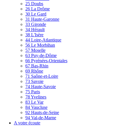
25 Doubs
26 La Drôme
30 Le Gard
31 Haute-Garonne
33 Gironde
34 Hérault
38 L'Isère
44 Loire-Atlantique
56 Le Morbihan
57 Moselle
63 Puy-de-Dôme
66 Pyrénées-Orientales
67 Bas-Rhin
69 Rhône
71 Saône-et-Loire
73 Savoie
74 Haute-Savoie
75 Paris
78 Yvelines
83 Le Var
84 Vaucluse
92 Hauts-de-Seine
94 Val-de-Marne
A votre écoute