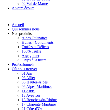
94 Val-de-Marne
A votre écoute
Accueil
Qui sommes nous
Nos produits
Aides Culinaires
Huiles - Condiments
Truffes et Délices
100% Truffe
A grignoter
Chips à la truffe
Professionnels
Où nous trouver
01 Ain
03 Allier
05 Hautes-Alpes
06 Alpes-Maritimes
11 Aude
12 Aveyron
13 Bouches-du-Rhône
17 Charente-Maritime
21 Côte-d'Or