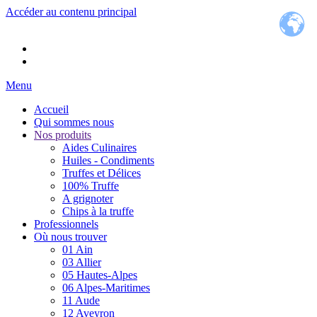
Accéder au contenu principal
Menu
Accueil
Qui sommes nous
Nos produits
Aides Culinaires
Huiles - Condiments
Truffes et Délices
100% Truffe
A grignoter
Chips à la truffe
Professionnels
Où nous trouver
01 Ain
03 Allier
05 Hautes-Alpes
06 Alpes-Maritimes
11 Aude
12 Aveyron