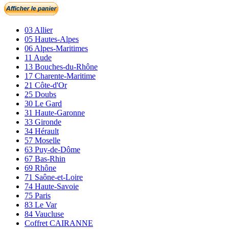
03 Allier
05 Hautes-Alpes
06 Alpes-Maritimes
11 Aude
13 Bouches-du-Rhône
17 Charente-Maritime
21 Côte-d'Or
25 Doubs
30 Le Gard
31 Haute-Garonne
33 Gironde
34 Hérault
57 Moselle
63 Puy-de-Dôme
67 Bas-Rhin
69 Rhône
71 Saône-et-Loire
74 Haute-Savoie
75 Paris
83 Le Var
84 Vaucluse
Coffret CAIRANNE