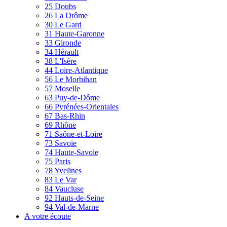
25 Doubs
26 La Drôme
30 Le Gard
31 Haute-Garonne
33 Gironde
34 Hérault
38 L'Isère
44 Loire-Atlantique
56 Le Morbihan
57 Moselle
63 Puy-de-Dôme
66 Pyrénées-Orientales
67 Bas-Rhin
69 Rhône
71 Saône-et-Loire
73 Savoie
74 Haute-Savoie
75 Paris
78 Yvelines
83 Le Var
84 Vaucluse
92 Hauts-de-Seine
94 Val-de-Marne
A votre écoute