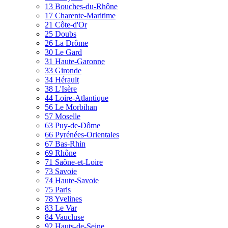
13 Bouches-du-Rhône
17 Charente-Maritime
21 Côte-d'Or
25 Doubs
26 La Drôme
30 Le Gard
31 Haute-Garonne
33 Gironde
34 Hérault
38 L'Isère
44 Loire-Atlantique
56 Le Morbihan
57 Moselle
63 Puy-de-Dôme
66 Pyrénées-Orientales
67 Bas-Rhin
69 Rhône
71 Saône-et-Loire
73 Savoie
74 Haute-Savoie
75 Paris
78 Yvelines
83 Le Var
84 Vaucluse
92 Hauts-de-Seine