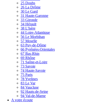
25 Doubs
26 La Drôme
30 Le Gard
31 Haute-Garonne
33 Gironde
34 Hérault
38 L'Isère
44 Loire-Atlantique
56 Le Morbihan
57 Moselle
63 Puy-de-Dôme
66 Pyrénées-Orientales
67 Bas-Rhin
69 Rhône
71 Saône-et-Loire
73 Savoie
74 Haute-Savoie
75 Paris
78 Yvelines
83 Le Var
84 Vaucluse
92 Hauts-de-Seine
94 Val-de-Marne
A votre écoute