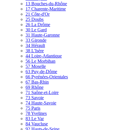
13 Bouches-du-Rhône
17 Charente-Maritime
21 Côte-d'Or
25 Doubs
26 La Drôme
30 Le Gard
31 Haute-Garonne
33 Gironde
34 Hérault
38 L'Isère
44 Loire-Atlantique
56 Le Morbihan
57 Moselle
63 Puy-de-Dôme
66 Pyrénées-Orientales
67 Bas-Rhin
69 Rhône
71 Saône-et-Loire
73 Savoie
74 Haute-Savoie
75 Paris
78 Yvelines
83 Le Var
84 Vaucluse
92 Hauts-de-Seine