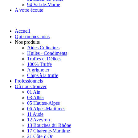
94 Val-de-Marne
A votre écoute
Accueil
Qui sommes nous
Nos produits
Aides Culinaires
Huiles - Condiments
Truffes et Délices
100% Truffe
A grignoter
Chips à la truffe
Professionnels
Où nous trouver
01 Ain
03 Allier
05 Hautes-Alpes
06 Alpes-Maritimes
11 Aude
12 Aveyron
13 Bouches-du-Rhône
17 Charente-Maritime
21 Côte-d'Or