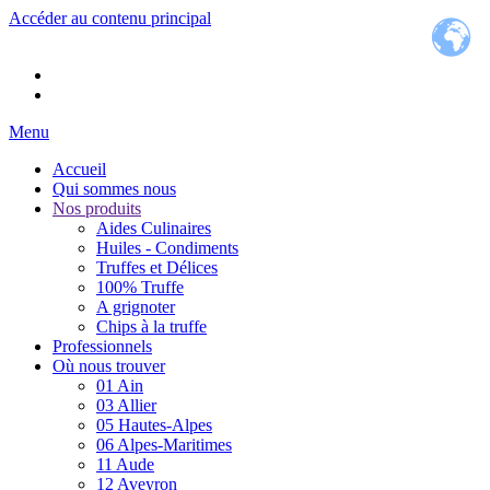
Accéder au contenu principal
Menu
Accueil
Qui sommes nous
Nos produits
Aides Culinaires
Huiles - Condiments
Truffes et Délices
100% Truffe
A grignoter
Chips à la truffe
Professionnels
Où nous trouver
01 Ain
03 Allier
05 Hautes-Alpes
06 Alpes-Maritimes
11 Aude
12 Aveyron