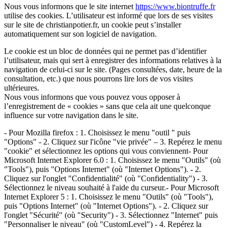
Nous vous informons que le site internet
https://www.biontruffe.fr
utilise des cookies. L’utilisateur est informé que lors de ses visites
sur le site de christianpotier.fr, un cookie peut s’installer
automatiquement sur son logiciel de navigation.
Le cookie est un bloc de données qui ne permet pas d’identifier
l’utilisateur, mais qui sert à enregistrer des informations relatives à la
navigation de celui-ci sur le site. (Pages consultées, date, heure de la
consultation, etc.) que nous pourrons lire lors de vos visites
ultérieures.
Nous vous informons que vous pouvez vous opposer à
l’enregistrement de « cookies » sans que cela ait une quelconque
influence sur votre navigation dans le site.
- Pour Mozilla firefox : 1. Choisissez le menu "outil " puis
"Options" - 2. Cliquez sur l'icône "vie privée" – 3. Repérez le menu
"cookie" et sélectionnez les options qui vous conviennent- Pour
Microsoft Internet Explorer 6.0 : 1. Choisissez le menu "Outils" (où
"Tools"), puis "Options Internet" (où "Internet Options"). - 2.
Cliquez sur l'onglet "Confidentialité" (où "Confidentiality") - 3.
Sélectionnez le niveau souhaité à l'aide du curseur.- Pour Microsoft
Internet Explorer 5 : 1. Choisissez le menu "Outils" (où "Tools"),
puis "Options Internet" (où "Internet Options"). - 2. Cliquez sur
l'onglet "Sécurité" (où "Security") - 3. Sélectionnez "Internet" puis
"Personnaliser le niveau" (où "CustomLevel") - 4. Repérez la