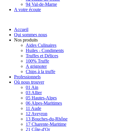
94 Val-de-Marne
A votre écoute
Accueil
Qui sommes nous
Nos produits
Aides Culinaires
Huiles - Condiments
Truffes et Délices
100% Truffe
A grignoter
Chips à la truffe
Professionnels
Où nous trouver
01 Ain
03 Allier
05 Hautes-Alpes
06 Alpes-Maritimes
11 Aude
12 Aveyron
13 Bouches-du-Rhône
17 Charente-Maritime
21 Côte-d'Or