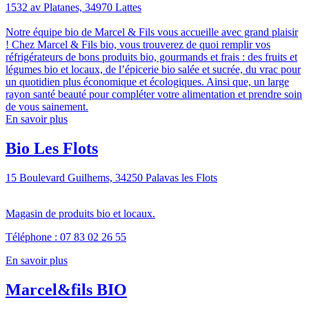
1532 av Platanes, 34970 Lattes
Notre équipe bio de Marcel & Fils vous accueille avec grand plaisir
! Chez Marcel & Fils bio, vous trouverez de quoi remplir vos
réfrigérateurs de bons produits bio, gourmands et frais : des fruits et
légumes bio et locaux, de l’épicerie bio salée et sucrée, du vrac pour
un quotidien plus économique et écologiques. Ainsi que, un large
rayon santé beauté pour compléter votre alimentation et prendre soin
de vous sainement.
En savoir plus
Bio Les Flots
15 Boulevard Guilhems, 34250 Palavas les Flots
Magasin de produits bio et locaux.
Téléphone : 07 83 02 26 55
En savoir plus
Marcel&fils BIO