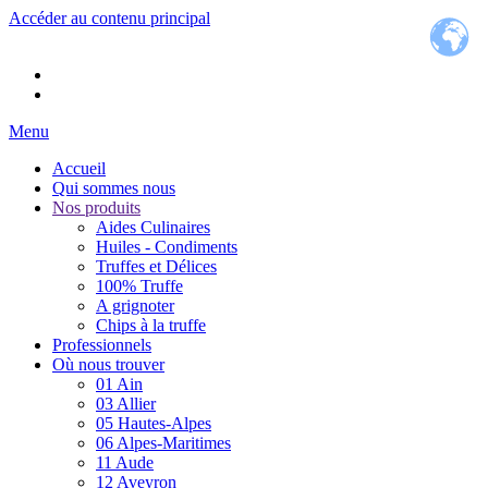
Accéder au contenu principal
Menu
Accueil
Qui sommes nous
Nos produits
Aides Culinaires
Huiles - Condiments
Truffes et Délices
100% Truffe
A grignoter
Chips à la truffe
Professionnels
Où nous trouver
01 Ain
03 Allier
05 Hautes-Alpes
06 Alpes-Maritimes
11 Aude
12 Aveyron