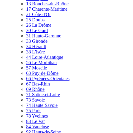
13 Bouches-du-Rhône
17 Charente-Maritime
21 Côte-d'Or
25 Doubs
26 La Drôme
30 Le Gard
31 Haute-Garonne
33 Gironde
34 Hérault
38 L'Isère
44 Loire-Atlantique
56 Le Morbihan
57 Moselle
63 Puy-de-Dôme
66 Pyrénées-Orientales
67 Bas-Rhin
69 Rhône
71 Saône-et-Loire
73 Savoie
74 Haute-Savoie
75 Paris
78 Yvelines
83 Le Var
84 Vaucluse
92 Hauts-de-Seine