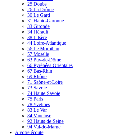
25 Doubs
26 La Drôme
30 Le Gard
31 Haute-Garonne
33 Gironde
34 Hérault
38 L'Isère
44 Loire-Atlantique
56 Le Morbihan
57 Moselle
63 Puy-de-Dôme
66 Pyrénées-Orientales
67 Bas-Rhin
69 Rhône
71 Saône-et-Loire
73 Savoie
74 Haute-Savoie
75 Paris
78 Yvelines
83 Le Var
84 Vaucluse
92 Hauts-de-Seine
94 Val-de-Marne
A votre écoute