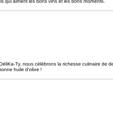
amis qui aiment les bons vins et les bons moments.
éliKa-Ty, nous célébrons la richesse culinaire de 
nne huile d'olive !