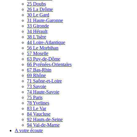
25 Doubs
26 La Drôme
30 Le Gard
31 Haute-Garonne
33 Gironde
34 Hérault
38 L'Isère
44 Loire-Atlantique
56 Le Morbihan
57 Moselle
63 Puy-de-Dôme
66 Pyrénées-Orientales
67 Bas-Rhin
69 Rhône
71 Saône-et-Loire
73 Savoie
74 Haute-Savoie
75 Paris
78 Yvelines
83 Le Var
84 Vaucluse
92 Hauts-de-Seine
94 Val-de-Marne
A votre écoute