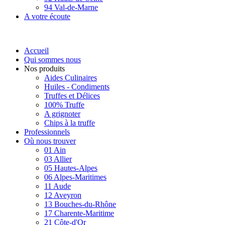
94 Val-de-Marne
A votre écoute
Accueil
Qui sommes nous
Nos produits
Aides Culinaires
Huiles - Condiments
Truffes et Délices
100% Truffe
A grignoter
Chips à la truffe
Professionnels
Où nous trouver
01 Ain
03 Allier
05 Hautes-Alpes
06 Alpes-Maritimes
11 Aude
12 Aveyron
13 Bouches-du-Rhône
17 Charente-Maritime
21 Côte-d'Or