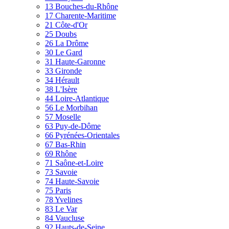
13 Bouches-du-Rhône
17 Charente-Maritime
21 Côte-d'Or
25 Doubs
26 La Drôme
30 Le Gard
31 Haute-Garonne
33 Gironde
34 Hérault
38 L'Isère
44 Loire-Atlantique
56 Le Morbihan
57 Moselle
63 Puy-de-Dôme
66 Pyrénées-Orientales
67 Bas-Rhin
69 Rhône
71 Saône-et-Loire
73 Savoie
74 Haute-Savoie
75 Paris
78 Yvelines
83 Le Var
84 Vaucluse
92 Hauts-de-Seine