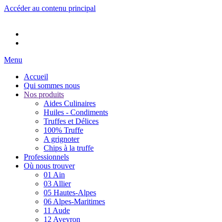
Accéder au contenu principal
Menu
Accueil
Qui sommes nous
Nos produits
Aides Culinaires
Huiles - Condiments
Truffes et Délices
100% Truffe
A grignoter
Chips à la truffe
Professionnels
Où nous trouver
01 Ain
03 Allier
05 Hautes-Alpes
06 Alpes-Maritimes
11 Aude
12 Aveyron