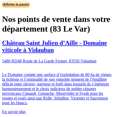
Nos points de vente dans votre
département (83 Le Var)
Château Saint Julien d’Aille - Domaine
viticole à Vidauban
5480 RD48 Route de La Garde Freinet, 83550 Vidauban
Le Domaine compte une surface d’exploitation de 80 ha de vignes,
la richesse et l’originalité de son vignoble tiennent de l’équilibre
délicat entre oliviers, garrigue et forêt dans lesquels ils s’intègrent
harmonieusement et le choix judicieux de nobles cépages
provençaux Cinsault, Grenache, Mourvèdre et Syrah pour les
rouges et rosés ainsi que Rolle, Sémillon, Viognier et Sauvignon
pour les blancs.
En savoir plus