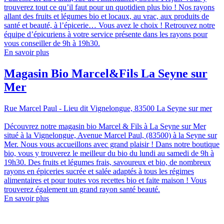
trouverez tout ce qu’il faut pour un quotidien plus bio ! Nos rayons
allant des fruits et légumes bio et locaux, au vrac, aux produits de
santé et beauté, à l’épicerie… Vous avez le choix ! Retrouvez notre
équipe d’épicuriens à votre service présente dans les rayons pour
vous conseiller de 9h à 19h30.
En savoir plus
Magasin Bio Marcel&Fils La Seyne sur
Mer
Rue Marcel Paul - Lieu dit Vignelongue, 83500 La Seyne sur mer
Découvrez notre magasin bio Marcel & Fils à La Seyne sur Mer
situé à la Vignelongue, Avenue Marcel Paul, (83500) à la Seyne sur
Mer. Nous vous accueillons avec grand plaisir ! Dans notre boutique
bio, vous y trouverez le meilleur du bio du lundi au samedi de 9h à
19h30. Des fruits et légumes frais, savoureux et bio, de nombreux
rayons en épiceries sucrée et salée adaptés à tous les régimes
alimentaires et pour toutes vos recettes bio et faite maison ! Vous
trouverez également un grand rayon santé beauté.
En savoir plus