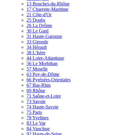
13 Bouches-du-Rhône
17 Charente-Maritime
21 Côte-d'Or
25 Doubs
26 La Drôme
30 Le Gard
31 Haute-Garonne
33 Gironde
34 Hérault
38 L'Isère
44 Loire-Atlantique
56 Le Morbihan
57 Moselle
63 Puy-de-Dôme
66 Pyrénées-Orientales
67 Bas-Rhin
69 Rhône
71 Saône-et-Loire
73 Savoie
74 Haute-Savoie
75 Paris
78 Yvelines
83 Le Var
84 Vaucluse
92 Hauts-de-Seine