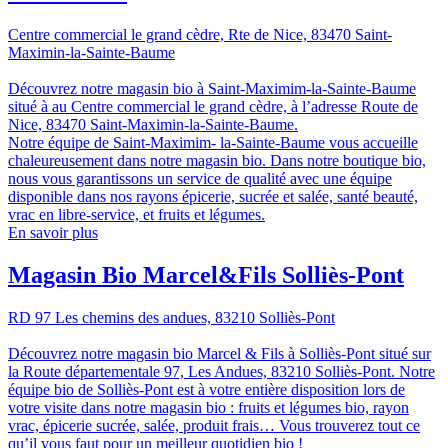
Centre commercial le grand cèdre, Rte de Nice, 83470 Saint-
Maximin-la-Sainte-Baume
Découvrez notre magasin bio à Saint-Maximim-la-Sainte-Baume
situé à au Centre commercial le grand cèdre, à l’adresse Route de
Nice, 83470 Saint-Maximin-la-Sainte-Baume.
Notre équipe de Saint-Maximim- la-Sainte-Baume vous accueille
chaleureusement dans notre magasin bio. Dans notre boutique bio,
nous vous garantissons un service de qualité avec une équipe
disponible dans nos rayons épicerie, sucrée et salée, santé beauté,
vrac en libre-service, et fruits et légumes.
En savoir plus
Magasin Bio Marcel&Fils Solliès-Pont
RD 97 Les chemins des andues, 83210 Solliès-Pont
Découvrez notre magasin bio Marcel & Fils à Solliès-Pont situé sur
la Route départementale 97, Les Andues, 83210 Solliès-Pont. Notre
équipe bio de Solliès-Pont est à votre entière disposition lors de
votre visite dans notre magasin bio : fruits et légumes bio, rayon
vrac, épicerie sucrée, salée, produit frais… Vous trouverez tout ce
qu’il vous faut pour un meilleur quotidien bio !