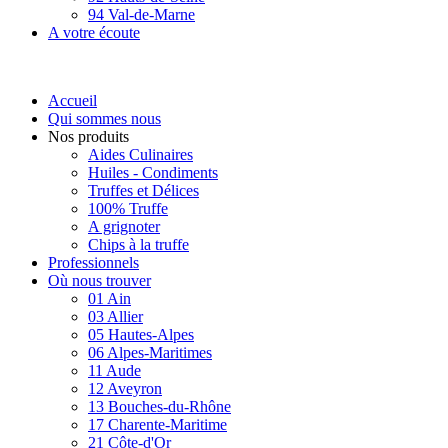
94 Val-de-Marne
A votre écoute
Accueil
Qui sommes nous
Nos produits
Aides Culinaires
Huiles - Condiments
Truffes et Délices
100% Truffe
A grignoter
Chips à la truffe
Professionnels
Où nous trouver
01 Ain
03 Allier
05 Hautes-Alpes
06 Alpes-Maritimes
11 Aude
12 Aveyron
13 Bouches-du-Rhône
17 Charente-Maritime
21 Côte-d'Or