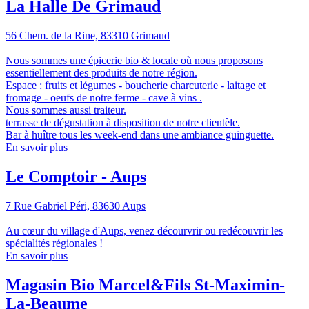
La Halle De Grimaud
56 Chem. de la Rine, 83310 Grimaud
Nous sommes une épicerie bio & locale où nous proposons
essentiellement des produits de notre région.
Espace : fruits et légumes - boucherie charcuterie - laitage et
fromage - oeufs de notre ferme - cave à vins .
Nous sommes aussi traiteur.
terrasse de dégustation à disposition de notre clientèle.
Bar à huître tous les week-end dans une ambiance guinguette.
En savoir plus
Le Comptoir - Aups
7 Rue Gabriel Péri, 83630 Aups
Au cœur du village d'Aups, venez décourvrir ou redécouvrir les
spécialités régionales !
En savoir plus
Magasin Bio Marcel&Fils St-Maximin-
La-Beaume