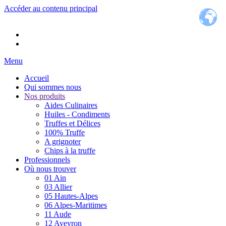
Accéder au contenu principal
Menu
Accueil
Qui sommes nous
Nos produits
Aides Culinaires
Huiles - Condiments
Truffes et Délices
100% Truffe
A grignoter
Chips à la truffe
Professionnels
Où nous trouver
01 Ain
03 Allier
05 Hautes-Alpes
06 Alpes-Maritimes
11 Aude
12 Aveyron